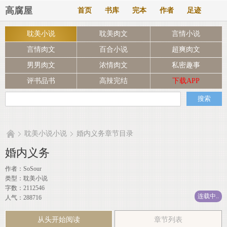
高腐屋
首页
书库
完本
作者
足迹
耽美小说
耽美肉文
言情小说
言情肉文
百合小说
超爽肉文
男男肉文
浓情肉文
私密趣事
评书品书
高辣完结
下载APP
耽美小说小说
婚内义务章节目录
婚内义务
作者：
SoSour
类型：耽美小说
字数：2112546
连载中..
人气：288716
从头开始阅读
章节列表