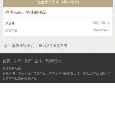
全部章节列表...(共38章节)
作者SoSour的其他作品
2024-05-11
咸甜味
2024-05-12
秘而不宣
耽美小说小说
婚内义务最新章节
首页
排行
书库
全本
阅读记录
高腐屋移动版
版权声明：本站小说为转载作品，所有章节均由网友上传，转载至本站只是为了
宣传本书让更多读者欣赏。