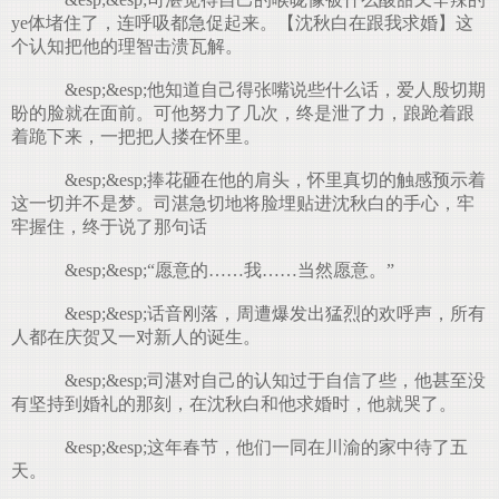
ye体堵住了，连呼吸都急促起来。【沈秋白在跟我求婚】这
个认知把他的理智击溃瓦解。
&esp;&esp;他知道自己得张嘴说些什么话，爱人殷切期
盼的脸就在面前。可他努力了几次，终是泄了力，踉跄着跟
着跪下来，一把把人搂在怀里。
&esp;&esp;捧花砸在他的肩头，怀里真切的触感预示着
这一切并不是梦。司湛急切地将脸埋贴进沈秋白的手心，牢
牢握住，终于说了那句话
&esp;&esp;“愿意的……我……当然愿意。”
&esp;&esp;话音刚落，周遭爆发出猛烈的欢呼声，所有
人都在庆贺又一对新人的诞生。
&esp;&esp;司湛对自己的认知过于自信了些，他甚至没
有坚持到婚礼的那刻，在沈秋白和他求婚时，他就哭了。
&esp;&esp;这年春节，他们一同在川渝的家中待了五
天。