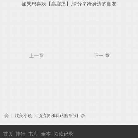
如果您喜欢【高腐屋】,请分享给身边的朋友
上一章
下一 章
耽美小说
顶流要和我贴贴章节目录
首页
排行
书库
全本
阅读记录